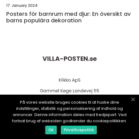
17. January 2024
Posters för barnrum med djur: En översikt av
barns populära dekoration
VILLA-POSTEN.
se
På vores website bruges cookies til at huske dine
indstillinger, statistik og personalisering af indhold og
annoncer. Denne information deles med tredjepart. Ved
fortsat brug af websiden godkender du cookiepolitikken.
web:
www.klikko.dk
Ok
Privatlivspolitik