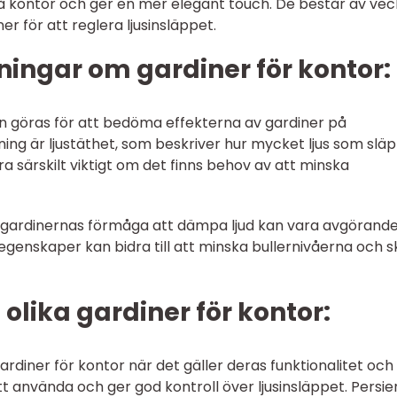
på kontor och ger en mer elegant touch. De består av ve
er för att reglera ljusinsläppet.
ingar om gardiner för kontor:
n göras för att bedöma effekterna av gardiner på
ning är ljustäthet, som beskriver hur mycket ljus som slä
 särskilt viktigt om det finns behov av att minska
r gardinernas förmåga att dämpa ljud kan vara avgörande
genskaper kan bidra till att minska bullernivåerna och 
olika gardiner för kontor:
gardiner för kontor när det gäller deras funktionalitet och
tt använda och ger god kontroll över ljusinsläppet. Persi