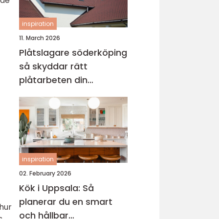
åde
inspiration
11. March 2026
Plåtslagare söderköping
så skyddar rätt
plåtarbeten din
fastighet
inspiration
02. February 2026
Kök i Uppsala: Så
planerar du en smart
 hur
och hållbar
s