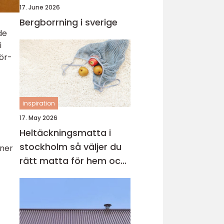
17. June 2026
Bergborrning i sverige
de
i
ör-
inspiration
17. May 2026
Heltäckningsmatta i
stockholm så väljer du
iner
rätt matta för hem och
kontor