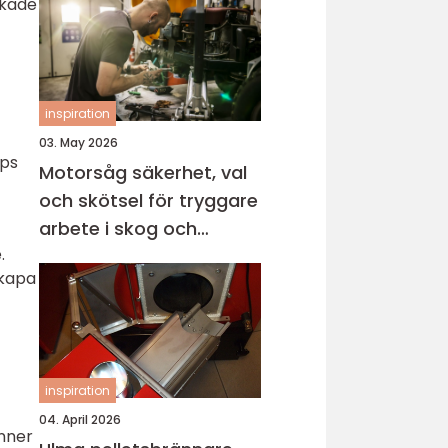
ckade
inspiration
03. May 2026
pps
Motorsåg säkerhet, val
och skötsel för tryggare
arbete i skog och
.
trädgård
skapa
inspiration
04. April 2026
enner