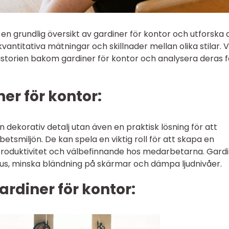
e en grundlig översikt av gardiner för kontor och utforska 
kvantitativa mätningar och skillnader mellan olika stilar. V
istorien bakom gardiner för kontor och analysera deras f
er för kontor:
en dekorativ detalj utan även en praktisk lösning för att
rbetsmiljön. De kan spela en viktig roll för att skapa en
 produktivitet och välbefinnande hos medarbetarna. Gard
ljus, minska bländning på skärmar och dämpa ljudnivåer.
ardiner för kontor: