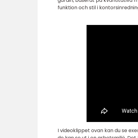
gardin, baserat på kvantitativa 
funktion och stil i kontorsinredni
I videoklippet ovan kan du se exem
de kan se ut i en arbetsmiljö. Det 