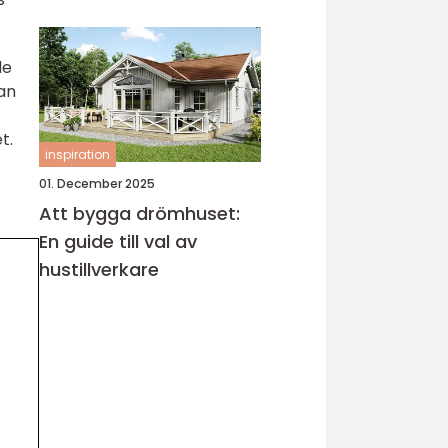
köksrenovering
de
an
t.
inspiration
01. December 2025
Att bygga drömhuset:
En guide till val av
hustillverkare