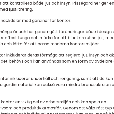
r att kontrollera både ljus och insyn. Plisségardiner ger e
ed ljusfiltrering.
 nackdelar med gardiner för kontor:
i många år och har genomgått förändringar både i design
ner oftast tunga och mörka för att blockera ut solljus, me
bla och lätta för att passa moderna kontorsmiljöer.
r inkluderar deras förmåga att reglera ljus, insyn och ak
m det behövs och kan användas som en form av avdelare 
tor inkluderar underhåll och rengöring, samt att de kan
a gardinmaterial kan också vara mindre brandsäkra än 
kontor en viktig del av arbetsmiljön och kan spela en
trivsam och produktiv atmosfär. Genom att välja rätt typ 