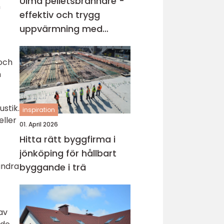
Ulma pelletsbrännare -
n
effektiv och trygg
uppvärmning med
pellets
 och
n
ustik.
inspiration
eller
01. April 2026
Hitta rätt byggfirma i
jönköping för hållbart
andra
byggande i trä
av