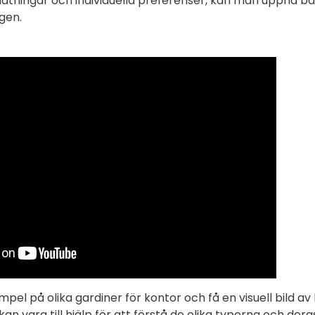
mätningar och individuella preferenser, kan man uppnå b
ngen.
pel på olika gardiner för kontor och få en visuell bild av
kan vara till hjälp för att förstå de olika typerna och dera