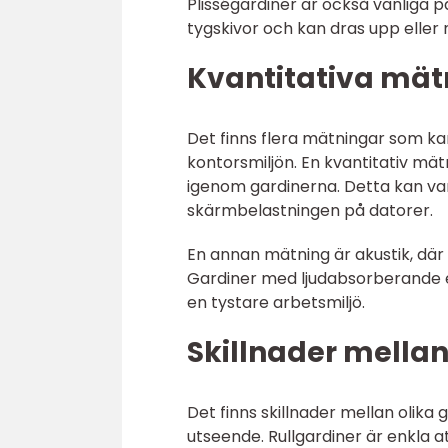
Plisségardiner är också vanliga 
tygskivor och kan dras upp eller n
Kvantitativa mätn
Det finns flera mätningar som ka
kontorsmiljön. En kvantitativ mät
igenom gardinerna. Detta kan vara
skärmbelastningen på datorer.
En annan mätning är akustik, dä
Gardiner med ljudabsorberande e
en tystare arbetsmiljö.
Skillnader mellan 
Det finns skillnader mellan olika 
utseende. Rullgardiner är enkla a