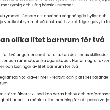
 mer rymlig och luftig känsla i rummet.
kalutrymmet: Genom att använda vägghängda hyllor och
a vertikalutrymmet på bästa sätt, vilket frigör golvyta fö
an olika litet barnrum för två
för två är gemensamt för alla, kan det finnas skillnader
enser och rummets unika egenskaper. Här är några faktor
per och lösningar av litet barnrum för två:
 begränsad yta kräver mer kreativa och platsbesparande
 rum.
en större åldersskillnad kan deras behov och preferenser
gt att anpassa möbler eller inredning för att passa varje