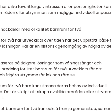
r olika favoritfärger, intressen eller personligheter kan
områden eller utrymmen som möjliggör individuell anpass
nackdelar med olika litet barnrum för två
för två har utvecklats över tiden har det uppstått både 
 lösningar. Här är en historisk genomgång av några av d
Baserat på tidigare lösningar som våningssängar och
nredning för litet barnrum för två utvecklats för att
h frigöra utrymme för lek och rörelse.
tt rum för två barn kan utmana deras behov av individuell
e. Det är viktigt att skapa avskilda områden eller utrym
at.
litet barnrum för två kan också främja gemenskap, sama