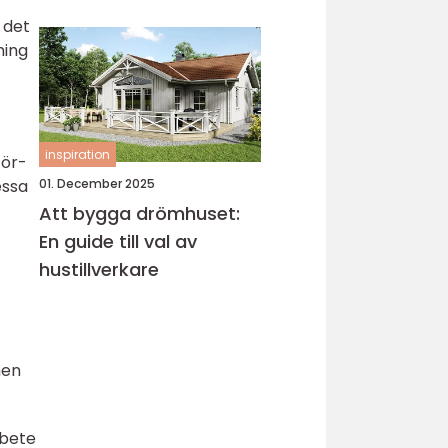
köksrenovering
 det
ning
inspiration
för-
essa
01. December 2025
Att bygga drömhuset:
En guide till val av
hustillverkare
men
rbete