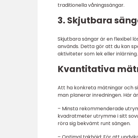
traditionella våningssängar.
3. Skjutbara säng
Skjutbara sängar är en flexibel l
används. Detta gör att du kan 
aktiviteter som lek eller inlärning.
Kvantitativa mätn
Att ha konkreta mätningar och siff
man planerar inredningen. Här är
– Minsta rekommenderade utrymme
kvadratmeter utrymme i sitt sov
röra sig bekvämt runt sängen.
– Optimal takhöjd: För att undvi