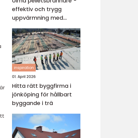
Ulma pelletsbrännare -
effektiv och trygg
uppvärmning med
pellets
a
inspiration
01. April 2026
Hitta rätt byggfirma i
när
jönköping för hållbart
byggande i trä
tt