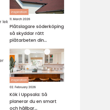
inspiration
11. March 2026
r lek
Plåtslagare söderköping
så skyddar rätt
plåtarbeten din
fastighet
er
inspiration
02. February 2026
Kök i Uppsala: Så
planerar du en smart
och hållbar