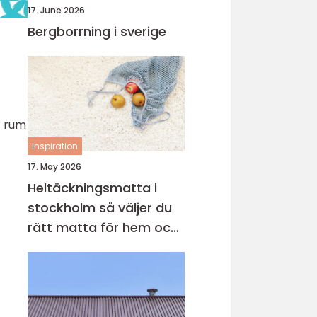
17. June 2026
Bergborrning i sverige
t rum
inspiration
17. May 2026
Heltäckningsmatta i
stockholm så väljer du
rätt matta för hem och
kontor