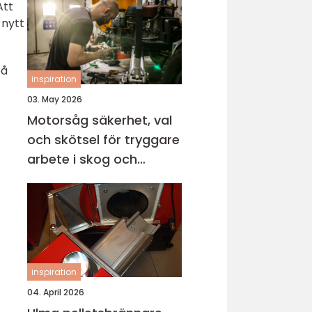
Att
 nytt
på
inspiration
03. May 2026
Motorsåg säkerhet, val
och skötsel för tryggare
arbete i skog och
trädgård
inspiration
04. April 2026