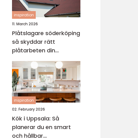
inspiration
11. March 2026
Plåtslagare söderköping
så skyddar rätt
plåtarbeten din
fastighet
inspiration
02. February 2026
Kök i Uppsala: Så
planerar du en smart
och hållbar