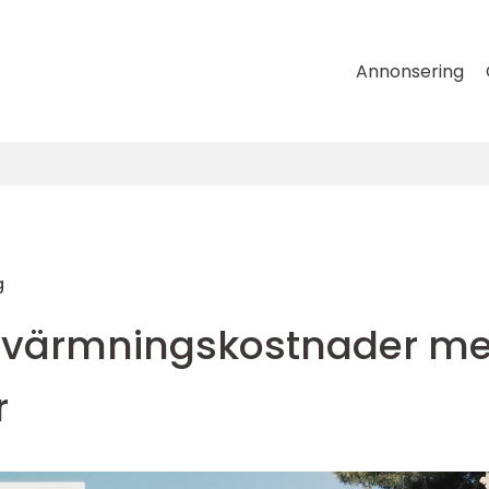
Annonsering
g
pvärmningskostnader m
r