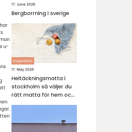
17. June 2026
Bergborrning i sverige
 har
ts
r man
e u-
.
inspiration
nns
17. May 2026
Heltäckningsmatta i
g
stockholm så väljer du
att
rätt matta för hem och
men
kontor
ngar.
tten