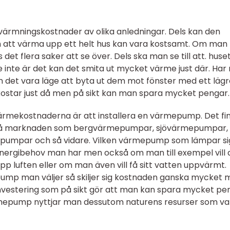
ärmningskostnader av olika anledningar. Dels kan den
h att värma upp ett helt hus kan vara kostsamt. Om man
et flera saker att se över. Dels ska man se till att. huse
e inte är det kan det smita ut mycket värme just där. Ha
 det vara läge att byta ut dem mot fönster med ett lägr
 kostar just då men på sikt kan man spara mycket pengar
värmekostnaderna är att installera en värmepump. Det fi
 på marknaden som bergvärmepumpar, sjövärmepumpar,
epumpar och så vidare. Vilken värmepump som lämpar si
n energibehov man har men också om man till exempel vill 
luften eller om man även vill få sitt vatten uppvärmt.
ump man väljer så skiljer sig kostnaden ganska mycket 
investering som på sikt gör att man kan spara mycket pe
mepump nyttjar man dessutom naturens resurser som va