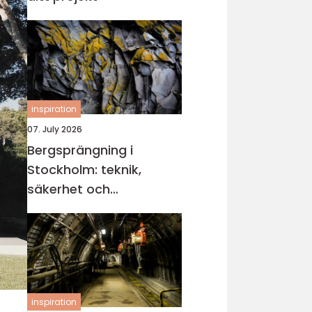
inspiration
07. July 2026
Bergsprängning i
Stockholm: teknik,
säkerhet och
miljöhänsyn
inspiration