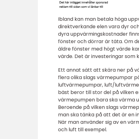
Ibland kan man betala höga uppv
direktverkande elen vara dyr oc
dyra uppvärmingskostnader finns d
fönster och dörrar är täta. Om d
äldre fönster med högt värde kan
värde. Det är investeringar som
Ett annat sätt att skära ner på 
flera olika slags värmepumpar
luftvärmepumpar, luft/luftvärm
bäst beror till stor del på vilke
värmepumpen bara ska värma upp 
Beroende på vilken slags värmep
man ska tänka på att det är en 
När man använder sig av en vär
och luft till exempel.