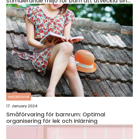
stimulerande miljö för barn att utveckla sin
läsförmåga och kreativitet
redaktionel
17. January 2024
Småförvaring för barnrum: Optimal
organisering för lek och inlärning