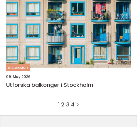
inspiration
09. May 2026
Utforska balkonger i Stockholm
1
2
3
4
>