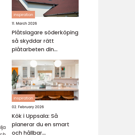
inspiration
11. March 2026
Plåtslagare söderköping
så skyddar rätt
plåtarbeten din
fastighet
inspiration
02. February 2026
Kök i Uppsala: Så
planerar du en smart
lja
och hållbar
och