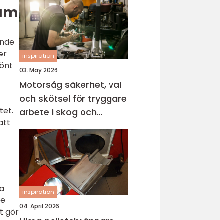
rum
ande
er
inspiration
rönt
03. May 2026
Motorsåg säkerhet, val
och skötsel för tryggare
tet.
arbete i skog och
att
trädgård
ga
inspiration
ve
04. April 2026
t gör