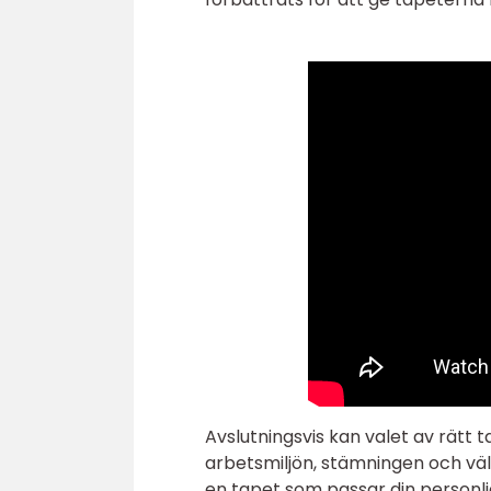
Avslutningsvis kan valet av rät
arbetsmiljön, stämningen och vä
en tapet som passar din personl