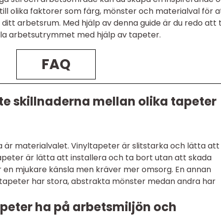
ill olika faktorer som färg, mönster och materialval för a
ditt arbetsrum. Med hjälp av denna guide är du redo att 
la arbetsutrymmet med hjälp av tapeter.
FAQ
ste skillnaderna mellan olika tapeter
a är materialvalet. Vinyltapeter är slitstarka och lätta att
ter är lätta att installera och ta bort utan att skada
 en mjukare känsla men kräver mer omsorg. En annan
sa tapeter har stora, abstrakta mönster medan andra har
apeter ha på arbetsmiljön och