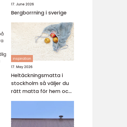
17. June 2026
Bergborrning i sverige
på
ra
lig
inspiration
a
17. May 2026
Heltäckningsmatta i
stockholm så väljer du
rätt matta för hem och
kontor