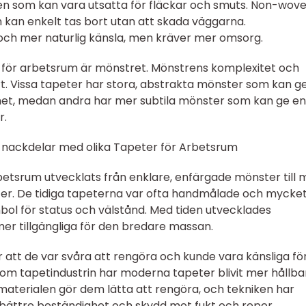
n som kan vara utsatta för fläckar och smuts. Non-wov
ch kan enkelt tas bort utan att skada väggarna.
ch mer naturlig känsla, men kräver mer omsorg.
r för arbetsrum är mönstret. Mönstrens komplexitet och
t. Vissa tapeter har stora, abstrakta mönster som kan g
mmet, medan andra har mer subtila mönster som kan ge en
r.
 nackdelar med olika Tapeter för Arbetsrum
rbetsrum utvecklats från enklare, enfärgade mönster till 
er. De tidiga tapeterna var ofta handmålade och mycke
ymbol för status och välstånd. Med tiden utvecklades
er tillgängliga för den bredare massan.
att de var svåra att rengöra och kunde vara känsliga för
m tapetindustrin har moderna tapeter blivit mer hållba
materialen gör dem lätta att rengöra, och tekniken har
 bättre beständighet och skydd mot fukt och repor.