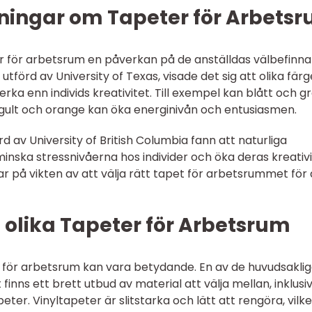
ningar om Tapeter för Arbets
er för arbetsrum en påverkan på de anställdas välbefinn
 utförd av University of Texas, visade det sig att olika färg
a enn individs kreativitet. Till exempel kan blått och g
gult och orange kan öka energinivån och entusiasmen.
av University of British Columbia fann att naturliga
nska stressnivåerna hos individer och öka deras kreativi
r på vikten av att välja rätt tapet för arbetsrummet för 
 olika Tapeter för Arbetsrum
r för arbetsrum kan vara betydande. En av de huvudsakli
 finns ett brett utbud av material att välja mellan, inklusi
er. Vinyltapeter är slitstarka och lätt att rengöra, vilke