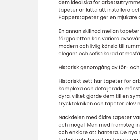
dem idealiska för arbetsutrymme
tapeter är lätta att installera o
Papperstapeter ger en mjukare o
En annan skillnad mellan tapete
färgpaletten kan variera avsevär
modern och livlig känsla till ru
elegant och sofistikerad atmosfä
Historisk genomgång av för- och
Historiskt sett har tapeter för a
komplexa och detaljerade mönst
dyra, vilket gjorde dem till en s
trycktekniken och tapeter blev m
Nackdelen med äldre tapeter var 
och mögel. Men med framsteg ino
och enklare att hantera. De nya 
förbättrats för att ge tapeterna