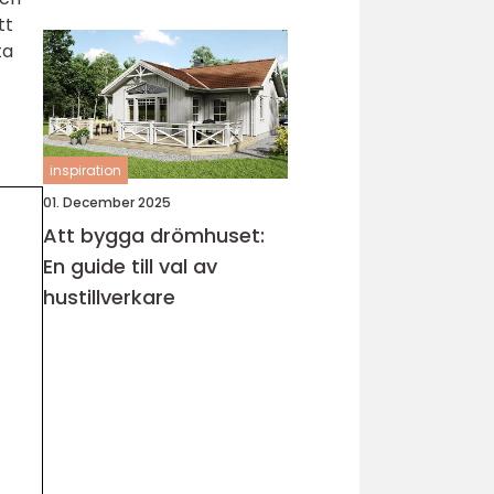
köksrenovering
tt
ta
inspiration
01. December 2025
Att bygga drömhuset:
En guide till val av
hustillverkare