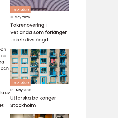
inspiration
13. May 2026
Takrenovering i
Vetlanda som förlänger
takets livslängd
och
erna
ka
t och
inspiration
09. May 2026
la av
Utforska balkonger i
Stockholm
et