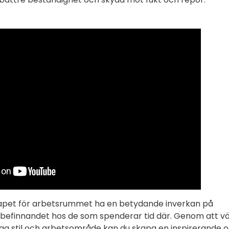
t tapet för arbetsrummet ha en betydande inverkan på
lbefinnandet hos de som spenderar tid där. Genom att vä
iga stil och arbetsområde kan du skapa en inspirerande 