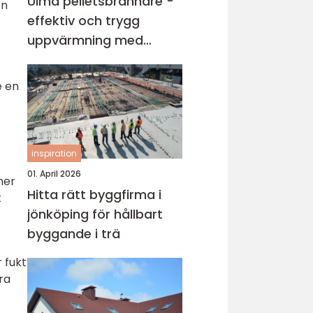
Ulma pelletsbrännare -
en
effektiv och trygg
uppvärmning med
pellets
e en
inspiration
01. April 2026
mer
Hitta rätt byggfirma i
t
jönköping för hållbart
byggande i trä
 fukt
ra