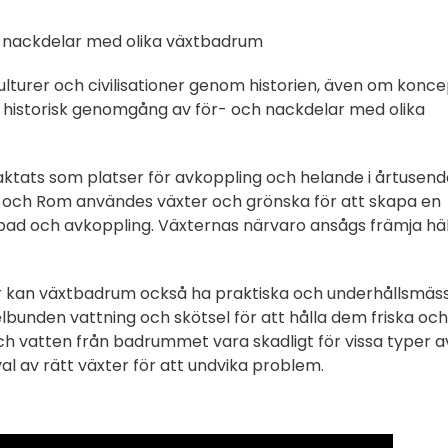
h nackdelar med olika växtbadrum
ulturer och civilisationer genom historien, även om konc
en historisk genomgång av för- och nackdelar med olika
aktats som platser för avkoppling och helande i årtusende
n och Rom användes växter och grönska för att skapa en
ör bad och avkoppling. Växternas närvaro ansågs främja hä
lar kan växtbadrum också ha praktiska och underhållsmäs
lbunden vattning och skötsel för att hålla dem friska och
h vatten från badrummet vara skadligt för vissa typer a
val av rätt växter för att undvika problem.