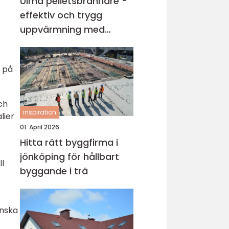
Ulma pelletsbrännare -
effektiv och trygg
uppvärmning med
pellets
s på
ch
inspiration
lier
01. April 2026
Hitta rätt byggfirma i
jönköping för hållbart
l
byggande i trä
önska