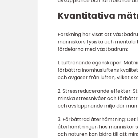
avkopplande och förtrollande at
Kvantitativa mä
Forskning har visat att växtbadr
människors fysiska och mentala h
fördelarna med växtbadrum:
1. Luftrenande egenskaper: Mätni
förbättra inomhusluftens kvalitet
och avgaser från luften, vilket 
2. Stressreducerande effekter: St
minska stressnivåer och förbättr
och avslappnande miljö där man 
3. Förbättrad återhämtning: Det
återhämtningen hos människor som
och naturen kan bidra till att min