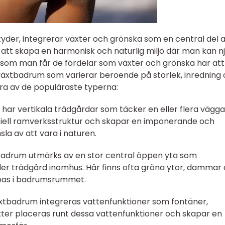
er, integrerar växter och grönska som en central del av
att skapa en harmonisk och naturlig miljö där man kan n
 som man får de fördelar som växter och grönska har att
v växtbadrum som varierar beroende på storlek, inredning
ra av de populäraste typerna:
har vertikala trädgårdar som täcker en eller flera vägga
iell ramverksstruktur och skapar en imponerande och
a av att vara i naturen.
xtbadrum utmärks av en stor central öppen yta som
ler trädgård inomhus. Här finns ofta gröna ytor, dammar
oas i badrumsrummet.
växtbadrum integreras vattenfunktioner som fontäner,
xter placeras runt dessa vattenfunktioner och skapar en