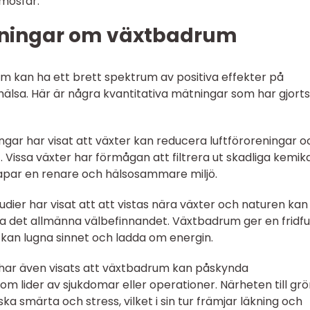
mosfär.
tningar om växtbadrum
um kan ha ett brett spektrum av positiva effekter på
älsa. Här är några kvantitativa mätningar som har gjort
ngar har visat att växter kan reducera luftföroreningar o
. Vissa växter har förmågan att filtrera ut skadliga kemika
skapar en renare och hälsosammare miljö.
udier har visat att att vistas nära växter och naturen kan
a det allmänna välbefinnandet. Växtbadrum ger en fridful
kan lugna sinnet och ladda om energin.
 har även visats att växtbadrum kan påskynda
 lider av sjukdomar eller operationer. Närheten till gr
ska smärta och stress, vilket i sin tur främjar läkning och