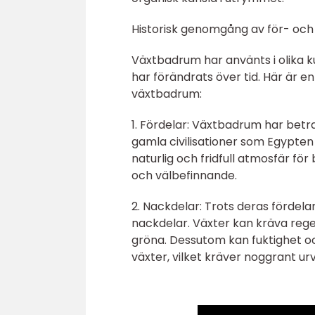
Historisk genomgång av för- oc
Växtbadrum har använts i olika k
har förändrats över tid. Här är 
växtbadrum:
1. Fördelar: Växtbadrum har betr
gamla civilisationer som Egypte
naturlig och fridfull atmosfär f
och välbefinnande.
2. Nackdelar: Trots deras förde
nackdelar. Växter kan kräva rege
gröna. Dessutom kan fuktighet oc
växter, vilket kräver noggrant ur