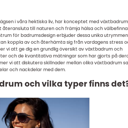
avlägsen i våra hektiska liv, har konceptet med växtbadrum
tt återansluta till naturen och främja hälsa och välbefinn
trum för badrumsdesign erbjuder dessa unika utrymmen
n kan koppla av och återhämta sig från vardagens stress 
 vi att ge dig en grundlig översikt av växtbadrum och
orter och de kvantitativa mätningar som har gjorts på der
er vi att diskutera skillnader mellan olika växtbadrum s
rdelar och nackdelar med dem.
drum och vilka typer finns det