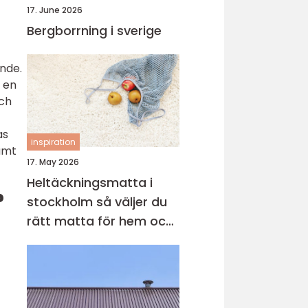
17. June 2026
Bergborrning i sverige
ande.
 en
och
as
inspiration
amt
17. May 2026
Heltäckningsmatta i
?
stockholm så väljer du
rätt matta för hem och
kontor