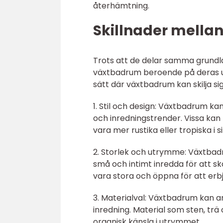
återhämtning.
Skillnader mella
Trots att de delar samma grundlä
växtbadrum beroende på deras ut
sätt där växtbadrum kan skilja sig
1. Stil och design: Växtbadrum kan
och inredningstrender. Vissa ka
vara mer rustika eller tropiska i si
2. Storlek och utrymme: Växtbad
små och intimt inredda för att 
vara stora och öppna för att erb
3. Materialval: Växtbadrum kan an
inredning. Material som sten, tr
organisk känsla i utrymmet.