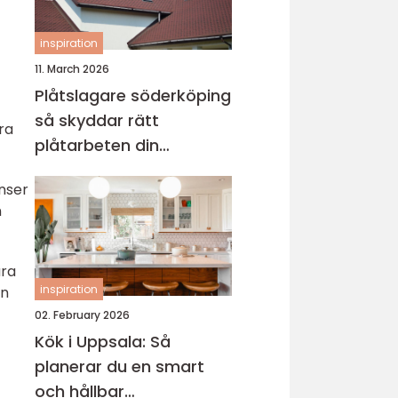
inspiration
11. March 2026
Plåtslagare söderköping
så skyddar rätt
ra
plåtarbeten din
fastighet
enser
n
ara
inspiration
an
02. February 2026
Kök i Uppsala: Så
planerar du en smart
och hållbar