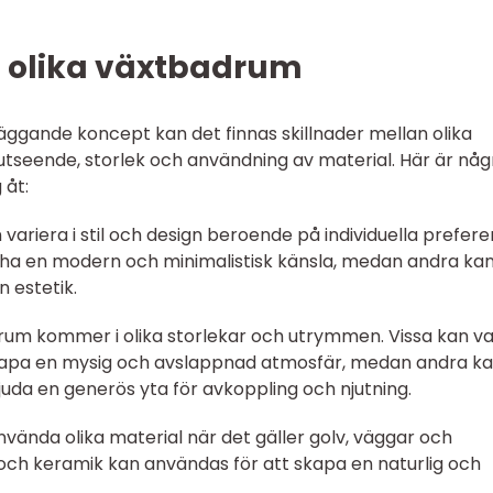
n olika växtbadrum
ggande koncept kan det finnas skillnader mellan olika
seende, storlek och användning av material. Här är någ
 åt:
 variera i stil och design beroende på individuella prefer
n ha en modern och minimalistisk känsla, medan andra ka
n estetik.
rum kommer i olika storlekar och utrymmen. Vissa kan v
skapa en mysig och avslappnad atmosfär, medan andra k
juda en generös yta för avkoppling och njutning.
vända olika material när det gäller golv, väggar och
ä och keramik kan användas för att skapa en naturlig och