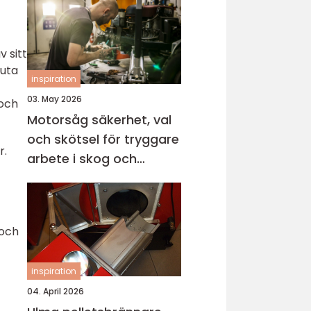
 sitt
juta
inspiration
03. May 2026
 och
Motorsåg säkerhet, val
och skötsel för tryggare
r.
arbete i skog och
trädgård
 och
inspiration
04. April 2026