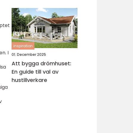
köksrenovering
eptet
inspiration
n. I
01. December 2025
Att bygga drömhuset:
lsa
En guide till val av
hustillverkare
siga
v