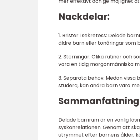
mer effektivt och ge möjlighet 
Nackdelar:
1. Brister i sekretess: Delade barn
äldre barn eller tonåringar som b
2. Störningar: Olika rutiner och
vara en tidig morgonmänniska me
3. Separata behov: Medan vissa ba
studera, kan andra barn vara mer
Sammanfattning
Delade barnrum är en vanlig lösn
syskonrelationen. Genom att ska
utrymmet efter barnens ålder, kö