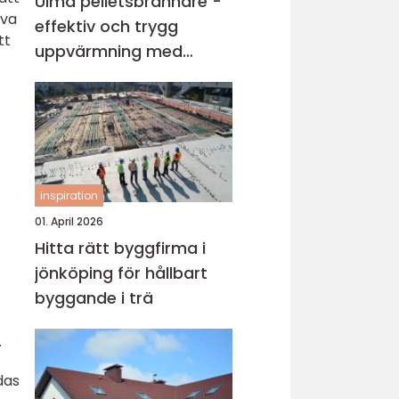
Ulma pelletsbrännare -
öva
effektiv och trygg
tt
uppvärmning med
pellets
inspiration
01. April 2026
Hitta rätt byggfirma i
jönköping för hållbart
byggande i trä
.
das