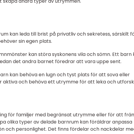
att skapa andra typer av utrymmen.
rum kan leda till brist på privatliv och sekretess, särskilt f
ehöver sin egen plats.
 sömnmönster kan störa syskonens vila och sömn. Ett barn
dan det andra barnet föredrar att vara uppe sent.
rn kan behöva en lugn och tyst plats för att sova eller
 aktiva och behöva ett utrymme för att leka och utforsk
ing för familjer med begränsat utrymme eller för att frä
pa olika typer av delade barnrum kan föräldrar anpassa
n och personlighet. Det finns fördelar och nackdelar me