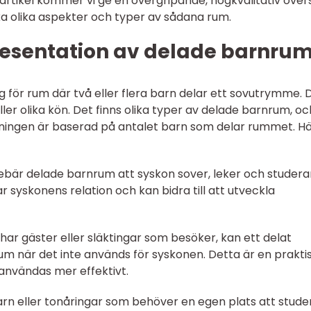
artikel kommer vi ge en övergripande, högkvalitativ övers
a olika aspekter och typer av sådana rum.
esentation av delade barnru
för rum där två eller flera barn delar ett sovutrymme. 
er olika kön. Det finns olika typer av delade barnrum, oc
ingen är baserad på antalet barn som delar rummet. Hä
nebär delade barnrum att syskon sover, leker och studerar
syskonens relation och kan bidra till att utveckla
 har gäster eller släktingar som besöker, kan ett delat
um när det inte används för syskonen. Detta är en prakti
användas mer effektivt.
arn eller tonåringar som behöver en egen plats att stude