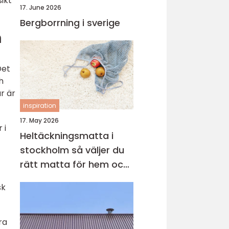
ikt
17. June 2026
Bergborrning i sverige
m
Det
h
r är
inspiration
17. May 2026
 i
Heltäckningsmatta i
stockholm så väljer du
rätt matta för hem och
kontor
sk
ra