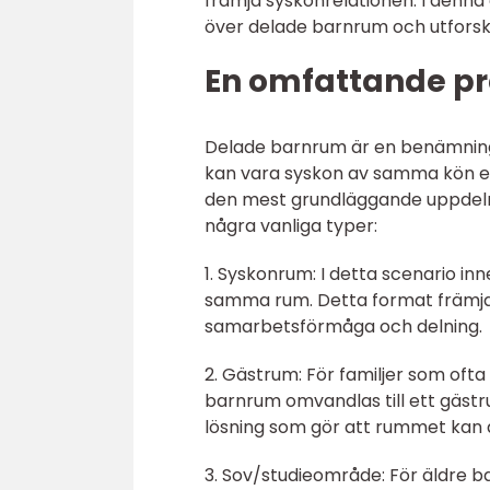
främja syskonrelationen. I denna 
över delade barnrum och utforsk
En omfattande pr
Delade barnrum är en benämning 
kan vara syskon av samma kön ell
den mest grundläggande uppdeln
några vanliga typer:
1. Syskonrum: I detta scenario in
samma rum. Detta format främjar 
samarbetsförmåga och delning.
2. Gästrum: För familjer som ofta
barnrum omvandlas till ett gästr
lösning som gör att rummet kan 
3. Sov/studieområde: För äldre b