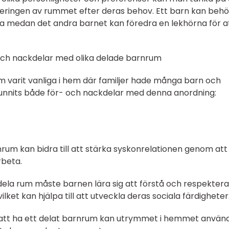
eringen av rummet efter deras behov. Ett barn kan beh
äsa medan det andra barnet kan föredra en lekhörna för a
och nackdelar med olika delade barnrum
um varit vanliga i hem där familjer hade många barn och
unnits både för- och nackdelar med denna anordning:
nrum kan bidra till att stärka syskonrelationen genom att
rbeta.
ela rum måste barnen lära sig att förstå och respektera
ket kan hjälpa till att utveckla deras sociala färdigheter
att ha ett delat barnrum kan utrymmet i hemmet använ