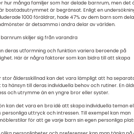
över hur många familjer som har delade barnrum, men det 
r där bostadsutrymmet är begränsat. Enligt en undersöknin
nkluderade 1000 föräldrar, hade 47% av dem barn som del
endmönster är detsamma i andra delar av världen.
 barnrum skiljer sig från varandra
an deras utformning och funktion variera beroende på
ghet. Här är några faktorer som kan bidra till att skapa
r stor åldersskillnad kan det vara lämpligt att ha separat
ta hänsyn till deras individuella behov och rutiner. En äld
ss och utrymme än en yngre bror eller syster.
ön kan det vara en bra idé att skapa individuella teman el
 personliga uttryck och intressen. Till exempel kan man
öblerstilar för att ge varje barn sin egen personliga plat
 olika personligheter och preferenser kan man tänka på 