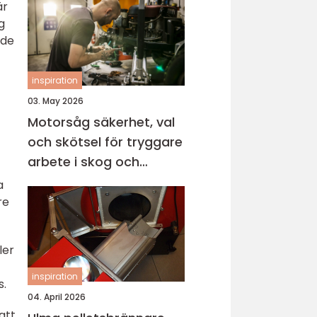
är
g
ade
inspiration
03. May 2026
Motorsåg säkerhet, val
och skötsel för tryggare
arbete i skog och
trädgård
a
re
ler
inspiration
s.
04. April 2026
att