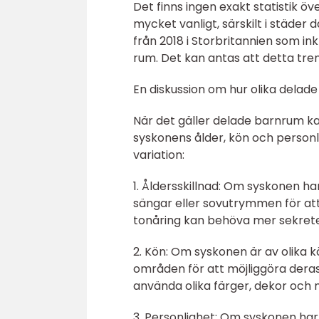
Det finns ingen exakt statistik 
mycket vanligt, särskilt i städe
från 2018 i Storbritannien som i
rum. Det kan antas att detta tr
En diskussion om hur olika delade
När det gäller delade barnrum k
syskonens ålder, kön och personli
variation:
1. Åldersskillnad: Om syskonen ha
sängar eller sovutrymmen för att 
tonåring kan behöva mer sekrete
2. Kön: Om syskonen är av olika k
områden för att möjliggöra deras
använda olika färger, dekor och m
3. Personlighet: Om syskonen har