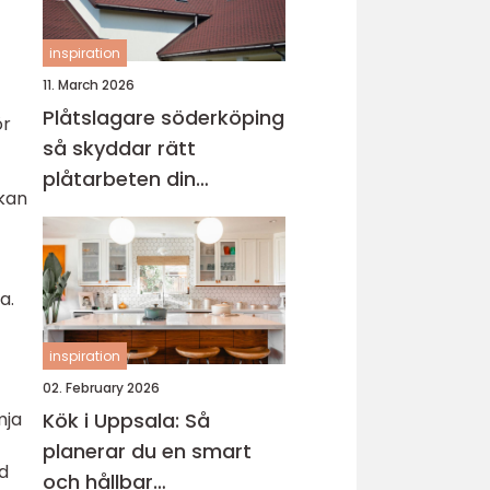
inspiration
11. March 2026
Plåtslagare söderköping
ör
så skyddar rätt
plåtarbeten din
 kan
fastighet
a.
inspiration
02. February 2026
mja
Kök i Uppsala: Så
planerar du en smart
d
och hållbar